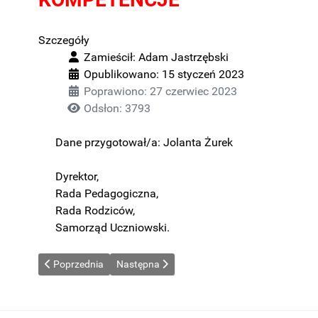
Szczegóły
Zamieścił:
Adam Jastrzębski
Opublikowano: 15 styczeń 2023
Poprawiono: 27 czerwiec 2023
Odsłon: 3793
Dane przygotował/a:
Jolanta Żurek
Dyrektor,
Rada Pedagogiczna,
Rada Rodziców,
Samorząd Uczniowski.
Poprzednia strona: PRZEDMIOT DZIAŁANIA I KOMPETENCJE
Następna strona: ORGANY JEDNOSTKI I IC
Poprzednia
Następna