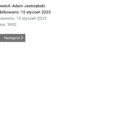
eścił:
Adam Jastrzębski
blikowano: 15 styczeń 2023
rawiono: 15 styczeń 2023
łon: 3952
strona: OSOBY SPRAWUJĄCE FUNKCJE KIEROWNICZE
Następna strona: Informacja o ciasteczkach
Następna