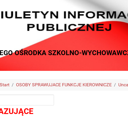
EGO OŚRODKA SZKOLNO-WYCHOWAWCZ
Start
OSOBY SPRAWUJACE FUNKCJE KIEROWNICZE
Unca
AZUJĄCE