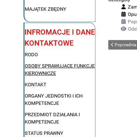
Zami
MAJĄTEK ZBĘDNY
Opu
Pop
Ods
INFROMACJE I DANE
KONTAKTOWE
Poprzednia 
Poprzednia
RODO
OSOBY SPRAWUJACE FUNKCJE
KIEROWNICZE
KONTAKT
ORGANY JEDNOSTKI I ICH
KOMPETENCJE
PRZEDMIOT DZIAŁANIA I
KOMPETENCJE
STATUS PRAWNY