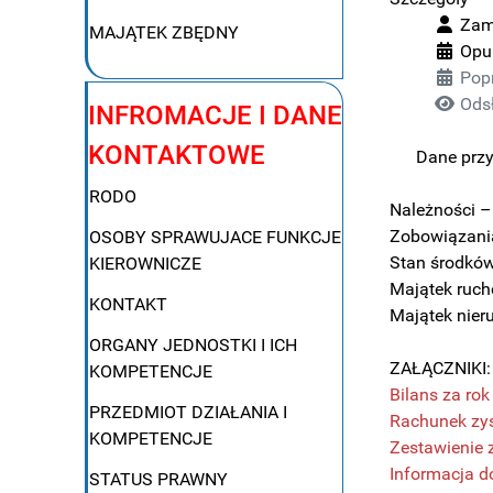
Zami
MAJĄTEK ZBĘDNY
Opu
Pop
Ods
INFROMACJE I DANE
KONTAKTOWE
Dane prz
RODO
Należności –
Zobowiązani
OSOBY SPRAWUJACE FUNKCJE
Stan środków
KIEROWNICZE
Majątek ruch
KONTAKT
Majątek nier
ORGANY JEDNOSTKI I ICH
ZAŁĄCZNIKI:
KOMPETENCJE
Bilans za ro
PRZEDMIOT DZIAŁANIA I
Rachunek zys
KOMPETENCJE
Zestawienie 
Informacja 
STATUS PRAWNY