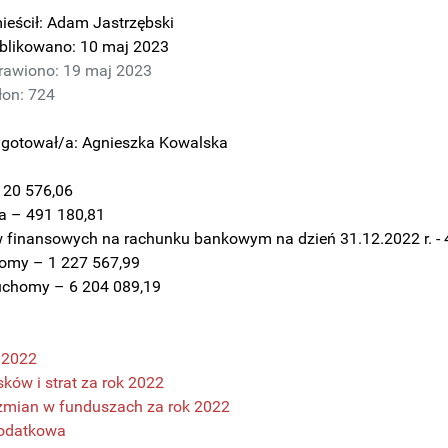
eścił:
Adam Jastrzębski
blikowano: 10 maj 2023
rawiono: 19 maj 2023
łon: 724
ygotował/a:
Agnieszka Kowalska
 20 576,06
a – 491 180,81
 finansowych na rachunku bankowym na dzień 31.12.2022 r. - 
omy – 1 227 567,99
uchomy – 6 204 089,19
k 2022
ków i strat za rok 2022
zmian w funduszach za rok 2022
dodatkowa